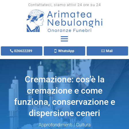
Contattateci, siamo attivi 24 ore su 24
026622289
WhatsApp
Mail
Cremazione: cos’è la
cremazione e come
funziona, conservazione e
dispersione ceneri
Approfondimenti
|
Cultura