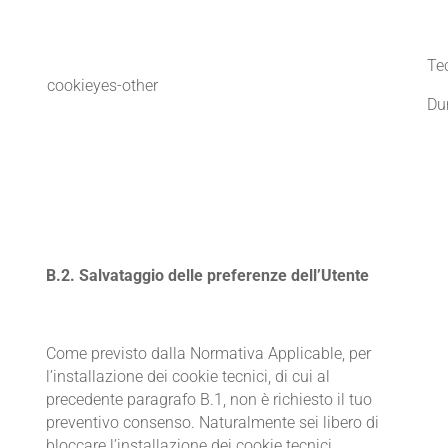
Te
cookieyes-other
Du
B.2. Salvataggio delle preferenze dell’Utente
Come previsto dalla Normativa Applicable, per
l’installazione dei cookie tecnici, di cui al
precedente paragrafo B.1, non è richiesto il tuo
preventivo consenso. Naturalmente sei libero di
bloccare l’installazione dei cookie tecnici,