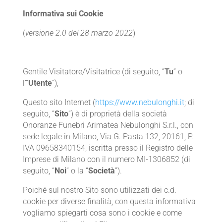
Informativa sui Cookie
(
versione 2.0 del 28 marzo 2022
)
Gentile Visitatore/Visitatrice (di seguito, “
Tu
” o
l’“
Utente
”),
Questo sito Internet (
https://www.nebulonghi.it
; di
seguito, “
Sito
”) è di proprietà della società
Onoranze Funebri Arimatea Nebulonghi S.r.l., con
sede legale in Milano, Via G. Pasta 132, 20161, P.
IVA 09658340154, iscritta presso il Registro delle
Imprese di Milano con il numero MI-1306852 (di
seguito, “
Noi
” o la “
Società
”).
Poiché sul nostro Sito sono utilizzati dei c.d.
cookie per diverse finalità, con questa informativa
vogliamo spiegarti cosa sono i cookie e come