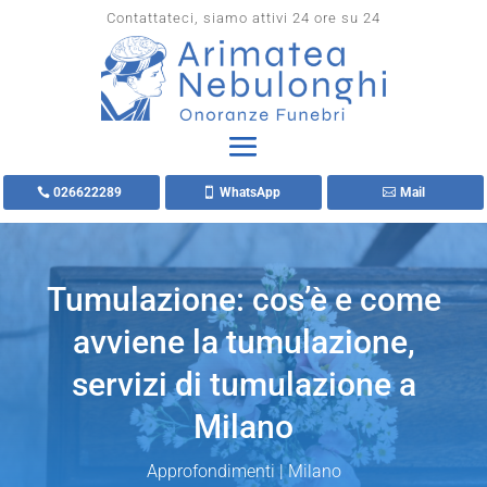
Contattateci, siamo attivi 24 ore su 24
026622289
WhatsApp
Mail
Tumulazione: cos’è e come
avviene la tumulazione,
servizi di tumulazione a
Milano
Approfondimenti
|
Milano