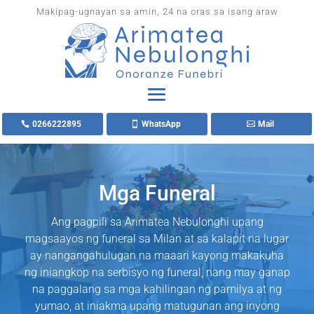
Makipag-ugnayan sa amin, 24 na oras sa isang araw
0266222895
WhatsApp
Mail
Mga Funeral
Ang pagpili sa Arimatea Nebulonghi upang
magsaayos ng funeral sa Milan at sa kalapit na lugar
ay nangangahulugan na maaari kayong makakuha
ng iniangkop na serbisyo ng funeral, nang may ganap
na paggalang sa mga kahilingan ng pamilya at ng
yumao, at iniakma upang matugunan ang inyong