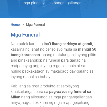
mga pinansyal na pangangailangan.
Home
Mga Funeral
Mga Funeral
Nag-aalok kami ng
iba’t ibang serbisyo at gamit
,
kasama ng lahat ng benepisyo mula sa
mahigit 50
taong karanasan
, upang matulungan kayong piliin
ang pinakaangkop na funeral para ganap na
maipahayag ang inyong mga saloobin at sa
huling pagkakataon ay makapagbigay-galang sa
inyong mahal sa buhay.
Kabilang sa mga produkto at serbisyong
kinakailangan para sa
pag-aayos ng funeral sa
Milan
nang alinsunod sa mga pangangailangan
ninyo, nag-aalok kami ng mga mapagpipiliang