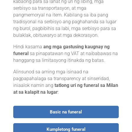
kabaong para sa lahat ng uri ng libing, mga
serbisyo sa transportasyon, at mga
pangmemoryal na item. Kabilang sa iba pang
tradisyonal na serbisyo ang paghahanda sa lugar
ng burol, pagbibihis sa labi, mga serbisyo para sa
bulaklak, obituwaryo at mga dekorasyon.
Hindi kasama
ang mga gastusing kaugnay ng
funeral
sa pinapatawan ng VAT at naibabawas na
hanggang sa limitasyong itinakda ng batas.
Alinsunod sa aming mga isinaad na
pagpapahalaga ​​sa transparency at sinseridad,
iniaalok namin ang
tatlong uri ng funeral sa Milan
at sa kalapit na lugar
:
Basic na funeral
Kumpletong funeral