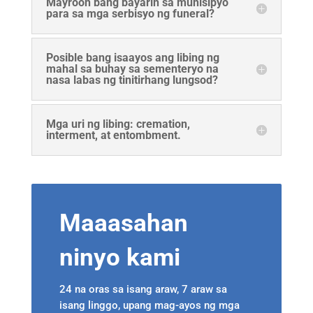
Mayroon bang bayarin sa munisipyo
para sa mga serbisyo ng funeral?
Posible bang isaayos ang libing ng
mahal sa buhay sa sementeryo na
nasa labas ng tinitirhang lungsod?
Mga uri ng libing: cremation,
interment, at entombment.
Maaasahan
ninyo kami
24 na oras sa isang araw, 7 araw sa
isang linggo, upang mag-ayos ng mga