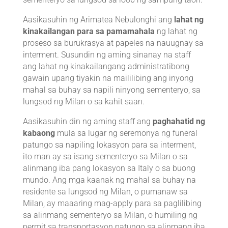
Aasikasuhin ng Arimatea Nebulonghi ang
lahat ng
kinakailangan para sa pamamahala
ng lahat ng
proseso sa burukrasya at papeles na nauugnay sa
interment. Susundin ng aming sinanay na staff
ang lahat ng kinakailangang administratibong
gawain upang tiyakin na maililibing ang inyong
mahal sa buhay sa napili ninyong sementeryo, sa
lungsod ng Milan o sa kahit saan.
Aasikasuhin din ng aming staff ang
paghahatid ng
kabaong
mula sa lugar ng seremonya ng funeral
patungo sa napiling lokasyon para sa interment,
ito man ay sa isang sementeryo sa Milan o sa
alinmang iba pang lokasyon sa Italy o sa buong
mundo. Ang mga kaanak ng mahal sa buhay na
residente sa lungsod ng Milan, o pumanaw sa
Milan, ay maaaring mag-apply para sa paglilibing
sa alinmang sementeryo sa Milan, o humiling ng
permit sa transportasyon patungo sa alinmang iba