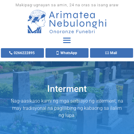
Makipag-ugnayan sa amin, 24 na oras sa isang araw
0266222895
WhatsApp
Mail
Interment
Nag-aasikaso kami ng mga serbisyo ng interment, na
may tradisyonal na paglilibing ng kabaong sa ilalim
ng lupa.