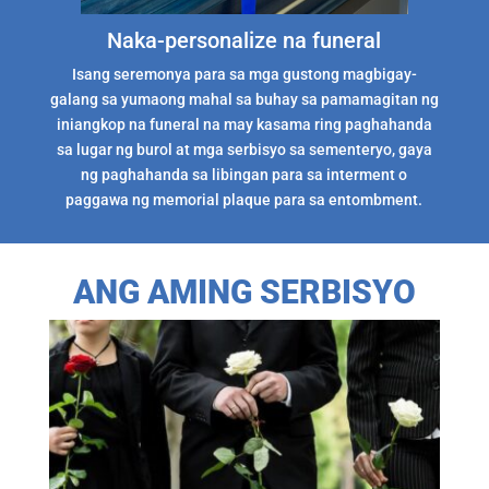
Naka-personalize na funeral
Isang seremonya para sa mga gustong magbigay-
galang sa yumaong mahal sa buhay sa pamamagitan ng
iniangkop na funeral na may kasama ring paghahanda
sa lugar ng burol at mga serbisyo sa sementeryo, gaya
ng paghahanda sa libingan para sa interment o
paggawa ng memorial plaque para sa entombment.
ANG AMING SERBISYO