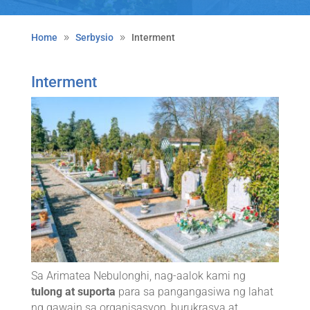
Home
Serbysio
Interment
Interment
Sa Arimatea Nebulonghi, nag-aalok kami ng
tulong at suporta
para sa pangangasiwa ng lahat
ng gawain sa organisasyon, burukrasya at