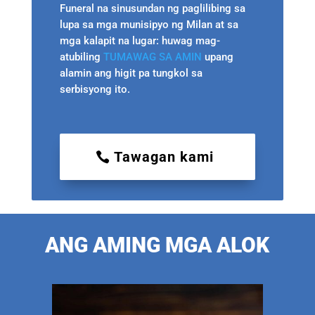
Funeral na sinusundan ng paglilibing sa
lupa sa mga munisipyo ng Milan at sa
mga kalapit na lugar: huwag mag-
atubiling
TUMAWAG SA AMIN
upang
alamin ang higit pa tungkol sa
serbisyong ito.
Tawagan kami
ANG AMING MGA ALOK