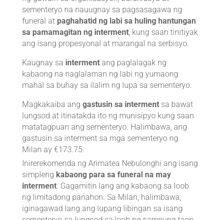
sementeryo na nauugnay sa pagsasagawa ng
funeral at
paghahatid ng labi sa huling hantungan
sa pamamagitan ng interment
, kung saan tinitiyak
ang isang propesyonal at marangal na serbisyo.
Kaugnay sa
interment
ang paglalagak ng
kabaong na naglalaman ng labi ng yumaong
mahal sa buhay sa ilalim ng lupa sa sementeryo.
Magkakaiba ang
gastusin sa interment
sa bawat
lungsod at itinatakda ito ng munisipyo kung saan
matatagpuan ang sementeryo. Halimbawa, ang
gastusin sa interment sa mga sementeryo ng
Milan ay €173.75.
Inirerekomenda ng Arimatea Nebulonghi ang isang
simpleng
kabaong para sa funeral na may
interment
. Gagamitin lang ang kabaong sa loob
ng limitadong panahon. Sa Milan, halimbawa,
iginagawad lang ang lupang libingan sa isang
sementeryo sa lungsod sa loob ng sampung taon.