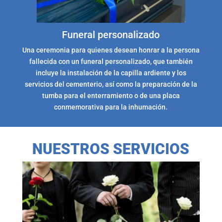
Funeral personalizado
Una ceremonia para quienes desean honrar a la persona
fallecida con un funeral personalizado, que también
incluye la instalación de la capilla ardiente y los
servicios del cementerio, así como la preparación de la
tumba para el enterramiento o de una placa
conmemorativa para la inhumación.
NUESTROS SERVICIOS